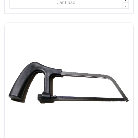
+ AGREGAR
-