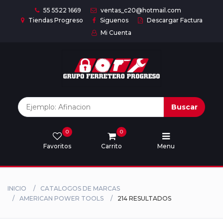
55 5522 1669
ventas_c20@hotmail.com
Tiendas Progreso
Siguenos
Descargar Factura
Mi Cuenta
Inicio
Nuestras
Marcas
Buscar
0
0
Marcas
Favoritos
Carrito
Menu
Descargar
catálogo
INICIO
CATALOGOS DE MARCAS
AMERICAN POWER TOOLS
214 RESULTADOS
Nosotros