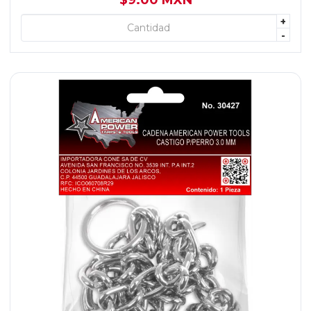
$9.00 MXN
+
+ AGREGAR
-