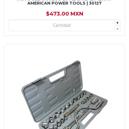
AMERICAN POWER TOOLS | 30127
$473.00 MXN
+
+ AGREGAR
-