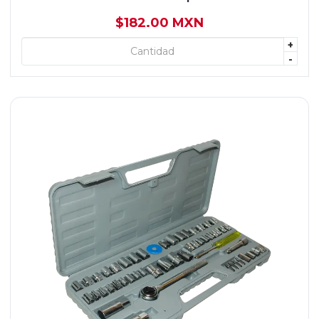
$182.00 MXN
+
+ AGREGAR
-