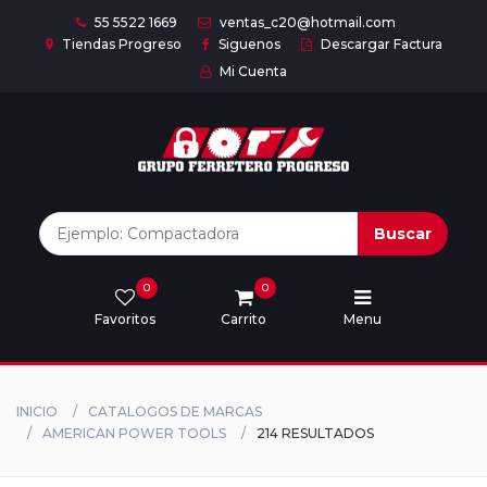
55 5522 1669
ventas_c20@hotmail.com
Tiendas Progreso
Siguenos
Descargar Factura
Mi Cuenta
Inicio
Nuestras
Marcas
Buscar
0
0
Marcas
Favoritos
Carrito
Menu
Descargar
catálogo
INICIO
CATALOGOS DE MARCAS
AMERICAN POWER TOOLS
214 RESULTADOS
Nosotros