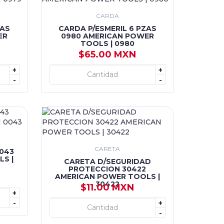
CARDA
ZAS
CARDA P/ESMERIL 6 PZAS
ER
0980 AMERICAN POWER
TOOLS | 0980
$65.00 MXN
+
+
+ AGREGAR
-
-
CARETA
0043
S |
CARETA D/SEGURIDAD
PROTECCION 30422
AMERICAN POWER TOOLS |
30422
$11.00 MXN
+
-
+
+ AGREGAR
-