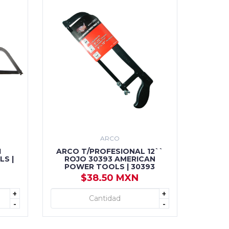
ARCO
1
ARCO T/PROFESIONAL 12``
S |
ROJO 30393 AMERICAN
POWER TOOLS | 30393
$38.50 MXN
+
+
+ AGREGAR
-
-