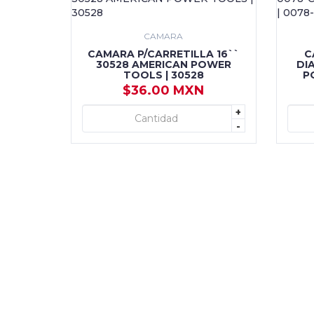
CAMARA
CAMARA P/CARRETILLA 16``
C
30528 AMERICAN POWER
DI
TOOLS | 30528
P
$36.00 MXN
+
+ AGREGAR
-