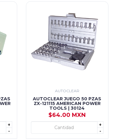
AUTOCLEAR
PZAS
AUTOCLEAR JUEGO 50 PZAS
OWER
ZX-121115 AMERICAN POWER
TOOLS | 30124
$64.00 MXN
+
+
+ AGREGAR
-
-