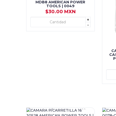
MDB8 AMERICAN POWER
TOOLS | 0049
$30.00 MXN
+
+ AGREGAR
-
C
CA
P