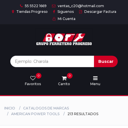
55 5522 1669
ventas_c20@hotmail.com
Tiendas Progreso
Siguenos
Descargar Factura
Mi Cuenta
Inicio
Nuestras
Marcas
Buscar
0
0
Marcas
Favoritos
Carrito
Menu
Descargar
catálogo
INICIO
CATALOGOS DE MARCAS
AMERICAN POWER TOOLS
213 RESULTADOS
Nosotros