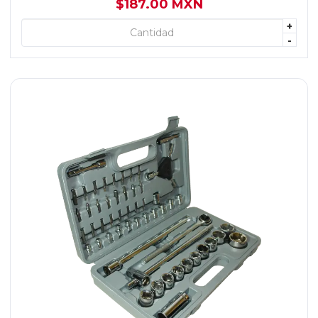
$187.00 MXN
+
+ AGREGAR
-