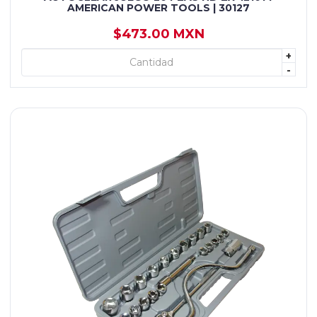
AMERICAN POWER TOOLS | 30127
$473.00 MXN
+
+ AGREGAR
-