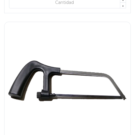
+ AGREGAR
-