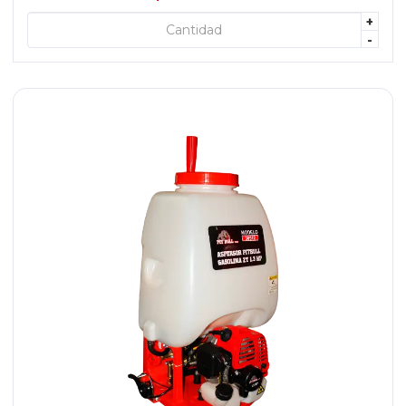
+
+ AGREGAR
-