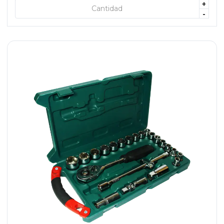
+
+ AGREGAR
-