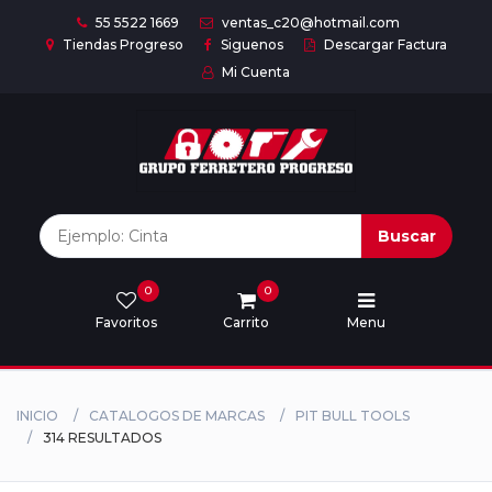
55 5522 1669
ventas_c20@hotmail.com
Tiendas Progreso
Siguenos
Descargar Factura
Mi Cuenta
Inicio
Nuestras
Marcas
Buscar
0
0
Marcas
Favoritos
Carrito
Menu
Descargar
catálogo
INICIO
CATALOGOS DE MARCAS
PIT BULL TOOLS
314 RESULTADOS
Nosotros