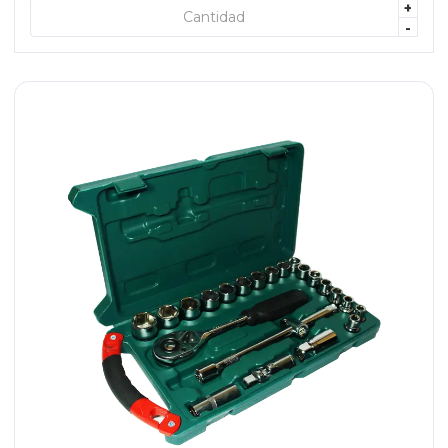
+
+ AGREGAR
-