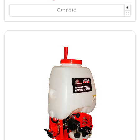
+
+ AGREGAR
-