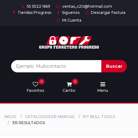
55 5522 1669
ventas_c20@hotmail.com
Tiendas Progreso
Siguenos
Descargar Factura
Mi Cuenta
Inicio
Nuestras
Marcas
Buscar
0
0
Marcas
Favoritos
Carrito
Menu
Descargar
catálogo
INICIO
CATALOGOS DE MARCAS
PIT BULL TOOLS
315 RESULTADOS
Nosotros