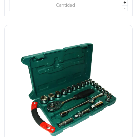
+
+ AGREGAR
-