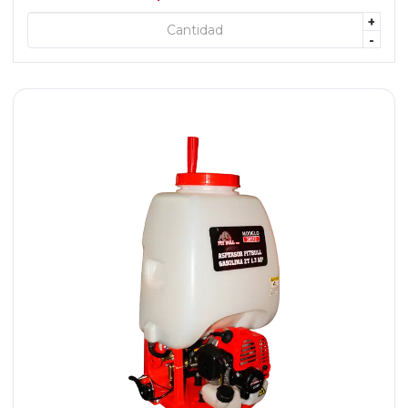
+
+ AGREGAR
-