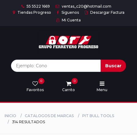
55 5522 1669
ventas_c20@hotmail.com
Tiendas Progreso
Siguenos
Descargar Factura
Mi Cuenta
Inicio
Nuestras
Marcas
Buscar
0
0
Marcas
Favoritos
Carrito
Menu
Descargar
catálogo
INICIO
CATALOGOS DE MARCAS
PIT BULL TOOLS
314 RESULTADOS
Nosotros