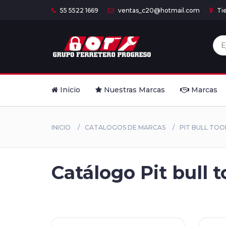
55 5522 1669
ventas_c20@hotmail.com
Ti
Inicio
Nuestras Marcas
Marcas
INICIO
CATALOGOS DE MARCAS
PIT BULL TOO
Catálogo Pit bull t