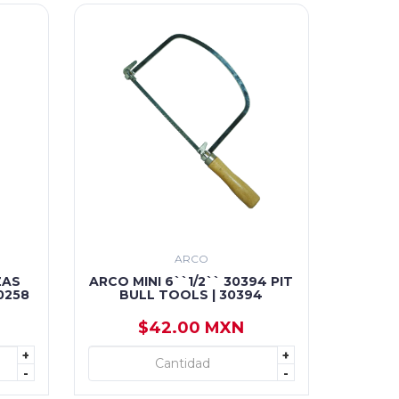
ARCO
ZAS
ARCO MINI 6``1/2`` 30394 PIT
0258
BULL TOOLS | 30394
$42.00 MXN
+
+
+ AGREGAR
-
-