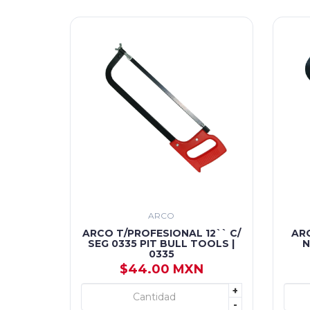
ARCO
ARCO T/PROFESIONAL 12`` C/
AR
SEG 0335 PIT BULL TOOLS |
N
0335
$44.00 MXN
+
+ AGREGAR
-