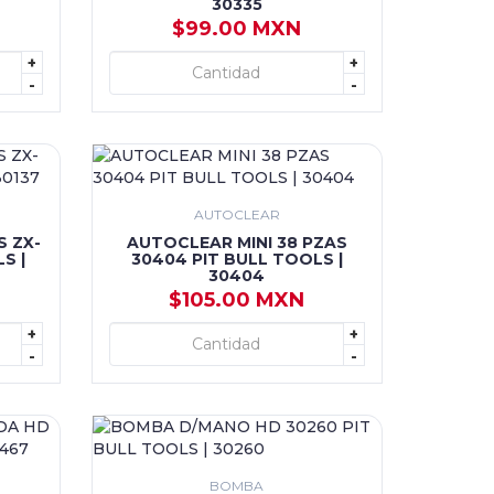
30335
$99.00 MXN
+
+
+ AGREGAR
-
-
AUTOCLEAR
S ZX-
AUTOCLEAR MINI 38 PZAS
S |
30404 PIT BULL TOOLS |
30404
$105.00 MXN
+
+
+ AGREGAR
-
-
BOMBA