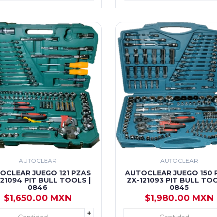
AUTOCLEAR
AUTOCLEAR
OCLEAR JUEGO 121 PZAS
AUTOCLEAR JUEGO 150 
121094 PIT BULL TOOLS |
ZX-121093 PIT BULL TOO
0846
0845
$1,650.00 MXN
$1,980.00 MXN
+