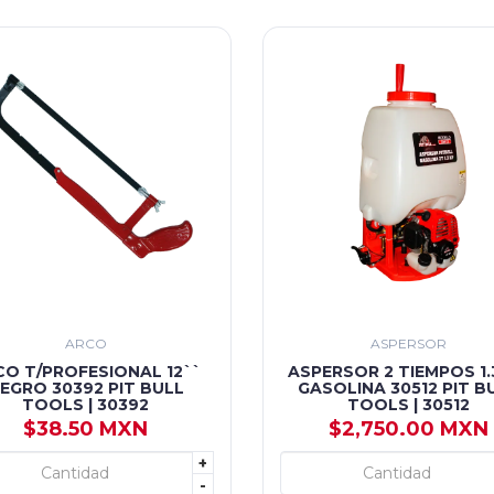
ARCO
ASPERSOR
CO T/PROFESIONAL 12``
ASPERSOR 2 TIEMPOS 1.
EGRO 30392 PIT BULL
GASOLINA 30512 PIT B
TOOLS | 30392
TOOLS | 30512
$38.50 MXN
$2,750.00 MXN
+
+ AGREGAR
+ AGREGAR
-