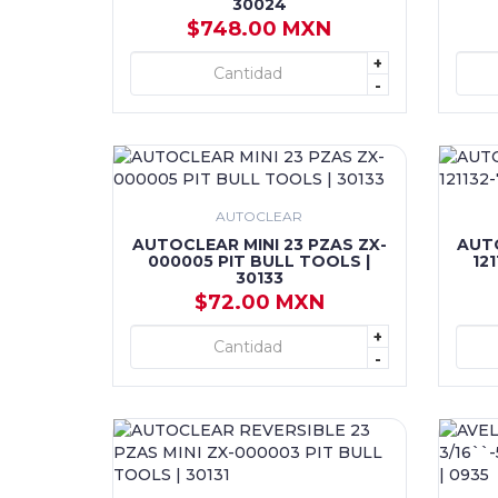
30024
$748.00 MXN
+
+ AGREGAR
-
AUTOCLEAR
AUTOCLEAR MINI 23 PZAS ZX-
AUTO
000005 PIT BULL TOOLS |
12
30133
$72.00 MXN
+
+ AGREGAR
-