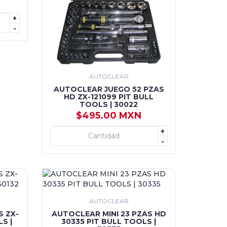
+
-
AUTOCLEAR
AUTOCLEAR JUEGO 52 PZAS
HD ZX-121099 PIT BULL
TOOLS | 30022
$495.00 MXN
+
+ AGREGAR
-
AUTOCLEAR
S ZX-
AUTOCLEAR MINI 23 PZAS HD
S |
30335 PIT BULL TOOLS |