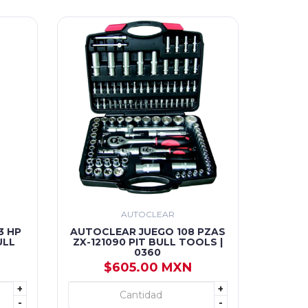
AUTOCLEAR
3 HP
AUTOCLEAR JUEGO 108 PZAS
ULL
ZX-121090 PIT BULL TOOLS |
0360
$605.00 MXN
+
+
+ AGREGAR
-
-