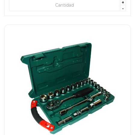
+
+ AGREGAR
-