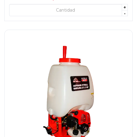
+
+ AGREGAR
-