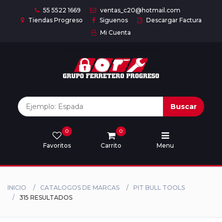
55 5522 1669
ventas_c20@hotmail.com
Tiendas Progreso
Siguenos
Descargar Factura
Mi Cuenta
Inicio
Nuestras
Marcas
Buscar
0
0
Marcas
Favoritos
Carrito
Menu
Descargar
catálogo
INICIO
CATALOGOS DE MARCAS
PIT BULL TOOLS
315 RESULTADOS
Nosotros