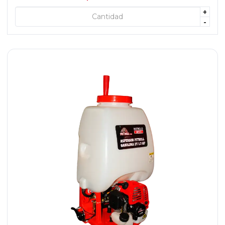
+
+ AGREGAR
-