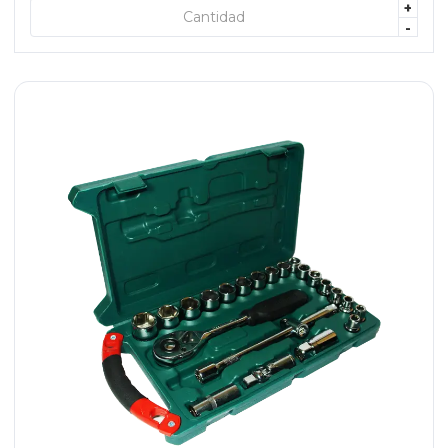
+
+ AGREGAR
-