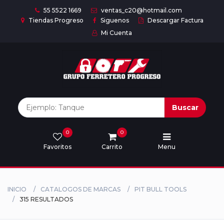
55 5522 1669
ventas_c20@hotmail.com
Tiendas Progreso
Siguenos
Descargar Factura
Mi Cuenta
Inicio
Nuestras
Marcas
Buscar
0
0
Marcas
Favoritos
Carrito
Menu
Descargar
catálogo
INICIO
CATALOGOS DE MARCAS
PIT BULL TOOLS
315 RESULTADOS
Nosotros