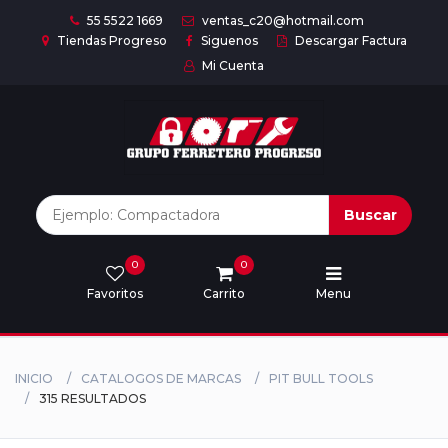
55 5522 1669
ventas_c20@hotmail.com
Tiendas Progreso
Siguenos
Descargar Factura
Mi Cuenta
Inicio
Nuestras
Marcas
Buscar
0
0
Marcas
Favoritos
Carrito
Menu
Descargar
catálogo
INICIO
CATALOGOS DE MARCAS
PIT BULL TOOLS
315 RESULTADOS
Nosotros