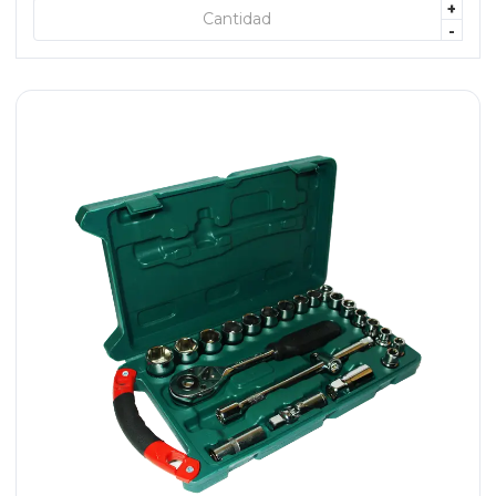
+
+ AGREGAR
-