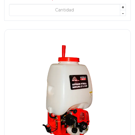
+
+ AGREGAR
-