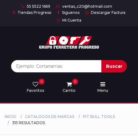
55 5522 1669
ventas_c20@hotmail.com
Tiendas Progreso
Siguenos
Descargar Factura
Mi Cuenta
Inicio
Nuestras
Marcas
Buscar
0
0
Marcas
Favoritos
Carrito
Menu
Descargar
catálogo
INICIO
CATALOGOS DE MARCAS
PIT BULL TOOLS
315 RESULTADOS
Nosotros