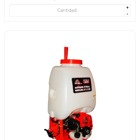
+
+ AGREGAR
-