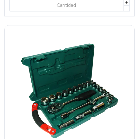
+
+ AGREGAR
-