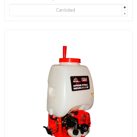
+
+ AGREGAR
-