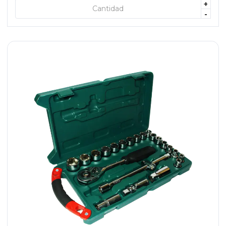
+
+ AGREGAR
-