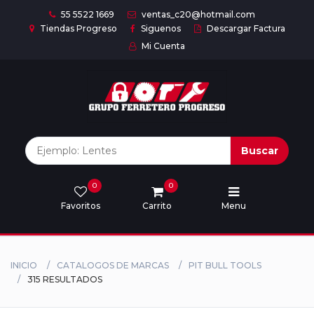
55 5522 1669
ventas_c20@hotmail.com
Tiendas Progreso
Siguenos
Descargar Factura
Mi Cuenta
Inicio
Nuestras
Marcas
Buscar
0
0
Marcas
Favoritos
Carrito
Menu
Descargar
catálogo
INICIO
CATALOGOS DE MARCAS
PIT BULL TOOLS
315 RESULTADOS
Nosotros