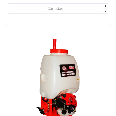
+
+ AGREGAR
-