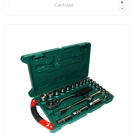
+
+ AGREGAR
-