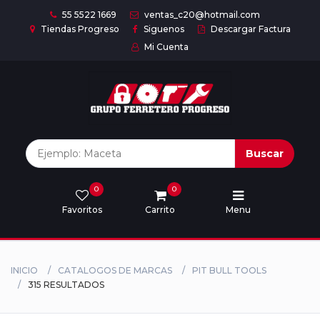
55 5522 1669
ventas_c20@hotmail.com
Tiendas Progreso
Siguenos
Descargar Factura
Mi Cuenta
Inicio
Nuestras
Marcas
Buscar
0
0
Marcas
Favoritos
Carrito
Menu
Descargar
catálogo
INICIO
CATALOGOS DE MARCAS
PIT BULL TOOLS
315 RESULTADOS
Nosotros