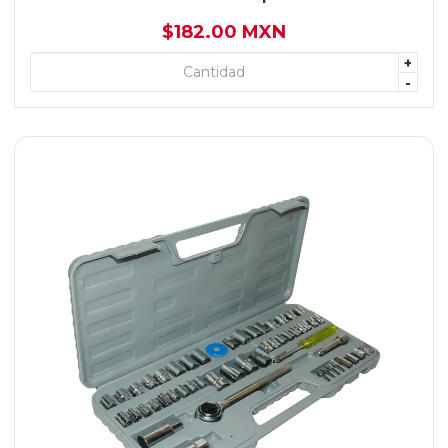
$182.00 MXN
+
+ AGREGAR
-