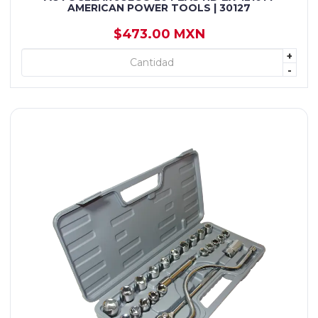
AMERICAN POWER TOOLS | 30127
$473.00 MXN
+
+ AGREGAR
-