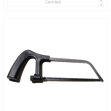
+ AGREGAR
-