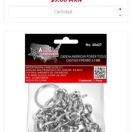
$9.00 MXN
+
+ AGREGAR
-