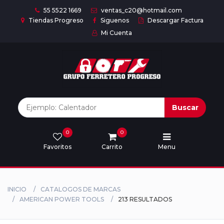
55 5522 1669
ventas_c20@hotmail.com
Tiendas Progreso
Siguenos
Descargar Factura
Mi Cuenta
Inicio
Nuestras
Marcas
Buscar
0
0
Marcas
Favoritos
Carrito
Menu
Descargar
catálogo
INICIO
CATALOGOS DE MARCAS
AMERICAN POWER TOOLS
213 RESULTADOS
Nosotros